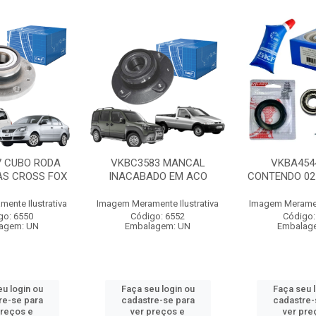
7 CUBO RODA
VKBC3583 MANCAL
VKBA4544
AS CROSS FOX
INACABADO EM ACO
CONTENDO 02
ente Ilustrativa
Imagem Meramente Ilustrativa
Imagem Merament
go: 6550
Código: 6552
Código:
agem: UN
Embalagem: UN
Embalag
u login ou
Faça seu login ou
Faça seu 
re-se para
cadastre-se para
cadastre-
preços e
ver preços e
ver pre