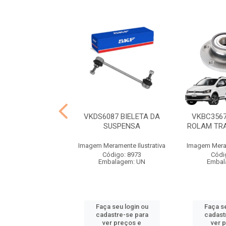
60 BIELETA DIR.
VKDS6087 BIELETA DA
VKBC356
 CIVIC 1.8 16
SUSPENSA
ROLAM TR
ramente Ilustrativa
Imagem Meramente Ilustrativa
Imagem Meram
ódigo: 8969
Código: 8973
Códi
balagem: UN
Embalagem: UN
Embal
 seu login ou
Faça seu login ou
Faça se
astre-se para
cadastre-se para
cadast
er preços e
ver preços e
ver 