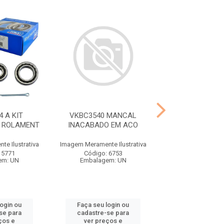
 A KIT
VKBC3540 MANCAL
VKDS6060 BIELE
 ROLAMENT
INACABADO EM ACO
HONDA CIVIC 
e Ilustrativa
Imagem Meramente Ilustrativa
Imagem Meramente I
 5771
Código: 6753
Código: 89
em: UN
Embalagem: UN
Embalagem:
login ou
Faça seu login ou
Faça seu log
se para
cadastre-se para
cadastre-se 
ços e
ver preços e
ver preços