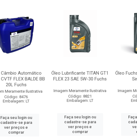
 Câmbio Automático
Óleo Lubrificante TITAN GT1
Óleo Fuch
 CVTF FLEX BALDE BB
FLEX 23 SAE 5W-30 Fuchs
Si
20L Fuchs
Imagem Meramente Ilustrativa
Imagem Mer
m Meramente Ilustrativa
Código: 8821
Có
Código: 8476
Embalagem: LT
Emb
Embalagem: LT
Faça seu login ou
Faça
Faça seu login ou
cadastre-se para
cada
cadastre-se para
ver preços e
ve
ver preços e
comprar
comprar