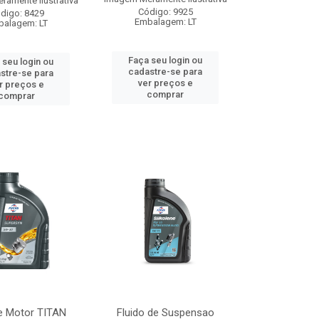
amente Ilustrativa
Código: 9925
digo: 8429
Embalagem: LT
alagem: LT
Faça seu login ou
 seu login ou
cadastre-se para
stre-se para
ver preços e
r preços e
comprar
comprar
e Motor TITAN
Fluido de Suspensao