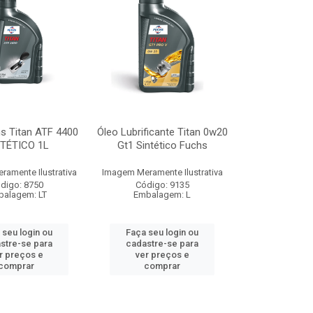
s Titan ATF 4400
Óleo Lubrificante Titan 0w20
TÉTICO 1L
Gt1 Sintético Fuchs
amente Ilustrativa
Imagem Meramente Ilustrativa
digo: 8750
Código: 9135
alagem: LT
Embalagem: L
 seu login ou
Faça seu login ou
stre-se para
cadastre-se para
r preços e
ver preços e
comprar
comprar