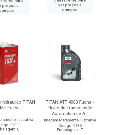
cadastre-se para
stre-se para
ver preços e
r preços e
comprar
comprar
o hidraulico TITAN
TITAN ATF 4000 Fuchs -
M+ Fuchs
Fluido de Transmissão
Automática de A...
amente Ilustrativa
Imagem Meramente Ilustrativa
digo: 9133
Código: 9136
balagem: L
Embalagem: LT