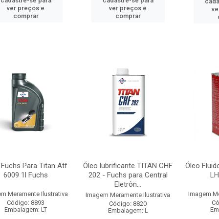
cadastre-se para
cadastre-se para
cada
ver preços e
ver preços e
ve
comprar
comprar
 Fuchs Para Titan Atf
Óleo lubrificante TITAN CHF
Óleo Fluid
6009 1l Fuchs
202 - Fuchs para Central
LH
Eletrôn...
m Meramente Ilustrativa
Imagem Mer
Imagem Meramente Ilustrativa
Código: 8893
Có
Código: 8820
Embalagem: LT
Em
Embalagem: L