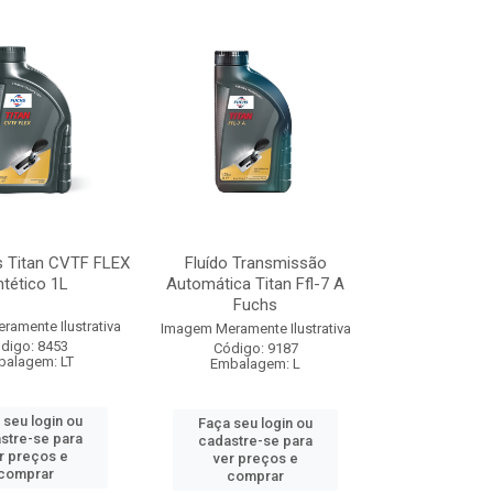
s Titan CVTF FLEX
Fluído Transmissão
ntético 1L
Automática Titan Ffl-7 A
Fuchs
amente Ilustrativa
Imagem Meramente Ilustrativa
digo: 8453
Código: 9187
alagem: LT
Embalagem: L
 seu login ou
Faça seu login ou
stre-se para
cadastre-se para
r preços e
ver preços e
comprar
comprar