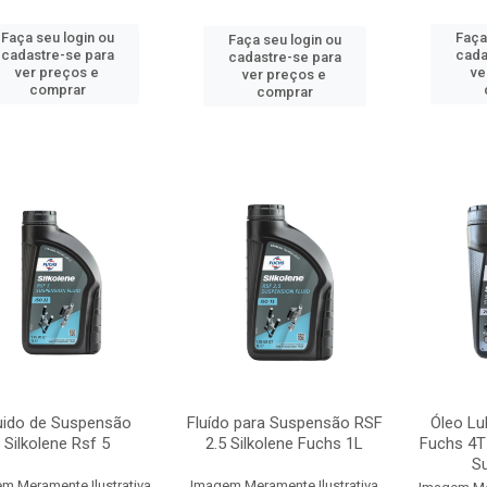
Faça seu login ou
Faça
Faça seu login ou
cadastre-se para
cada
cadastre-se para
ver preços e
ve
ver preços e
comprar
comprar
uido de Suspensão
Fluído para Suspensão RSF
Óleo Lu
Silkolene Rsf 5
2.5 Silkolene Fuchs 1L
Fuchs 4T
Su
m Meramente Ilustrativa
Imagem Meramente Ilustrativa