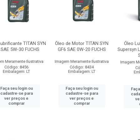
Lubrificante TITAN SYN
Óleo de Motor TITAN SYN
Óleo Lu
 SAE 5W-30 FUCHS
GF6 SAE 0W-20 FUCHS
Supersyn 
m Meramente Ilustrativa
Imagem Meramente Ilustrativa
Imagem Mer
Código: 8456
Código: 8434
Có
Embalagem: LT
Embalagem: LT
Emb
Faça seu login ou
Faça seu login ou
Faça
cadastre-se para
cadastre-se para
cada
ver preços e
ver preços e
ve
comprar
comprar