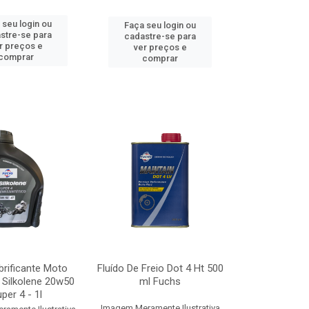
 seu login ou
Faça seu login ou
stre-se para
cadastre-se para
r preços e
ver preços e
comprar
comprar
brificante Moto
Fluído De Freio Dot 4 Ht 500
 Silkolene 20w50
ml Fuchs
per 4 - 1l
Imagem Meramente Ilustrativa