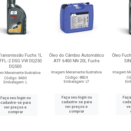
Transmissão Fuchs 1L
Óleo do Câmbio Automático
Óleo Fuch
 FFL-2 DSG VW DQ250
ATF 6400 NN 20L Fuchs
SIN
DQ500
Imagem Meramente Ilustrativa
Imagem Mer
m Meramente Ilustrativa
Código: 8824
Có
Código: 8430
Embalagem: LT
Emb
Embalagem: L
Faça seu login ou
Faça
Faça seu login ou
cadastre-se para
cada
cadastre-se para
ver preços e
ve
ver preços e
comprar
comprar