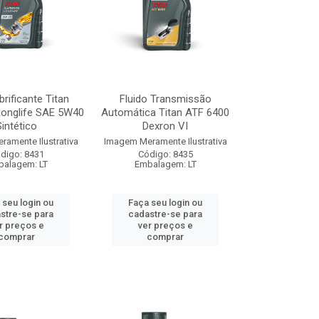
brificante Titan
Fluido Transmissão
Longlife SAE 5W40
Automática Titan ATF 6400
Sintético
Dexron VI
amente Ilustrativa
Imagem Meramente Ilustrativa
digo: 8431
Código: 8435
alagem: LT
Embalagem: LT
 seu login ou
Faça seu login ou
stre-se para
cadastre-se para
r preços e
ver preços e
comprar
comprar