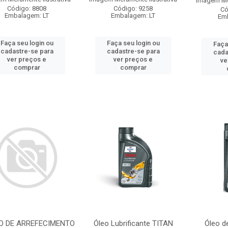
Imagem Mer
Código: 8808
Código: 9258
Có
Embalagem: LT
Embalagem: LT
Emb
Faça seu login ou
Faça seu login ou
Faça
cadastre-se para
cadastre-se para
cada
ver preços e
ver preços e
ve
comprar
comprar
O DE ARREFECIMENTO
Óleo Lubrificante TITAN
Óleo d