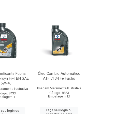
rificante Fuchs
Óleo Cambio Automático
ersyn Hi-TBN SAE
ATF 7134 Fe Fuchs
5W-40
Imagem Meramente Ilustrativa
amente Ilustrativa
Código: 8823
digo: 8433
Embalagem: LT
alagem: LT
Faça seu login ou
 seu login ou