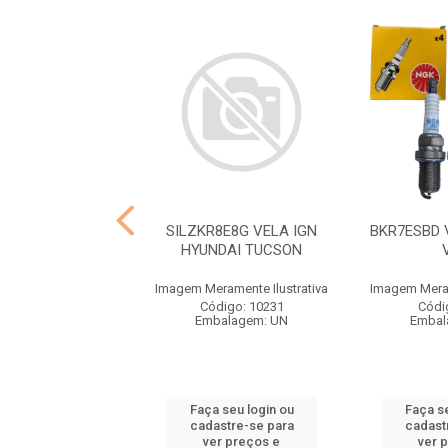
 VELA HB20 I 30
SILZKR8E8G VELA IGN
BKR7ESBD 
CERATO
HYUNDAI TUCSON
ramente Ilustrativa
Imagem Meramente Ilustrativa
Imagem Meram
ódigo: 2986
Código: 10231
Códi
balagem: UN
Embalagem: UN
Embal
 seu login ou
Faça seu login ou
Faça se
astre-se para
cadastre-se para
cadast
er preços e
ver preços e
ver 