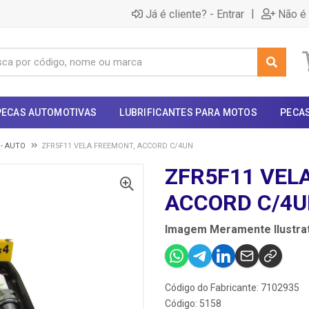
|
Já é cliente? - Entrar
Não é 
PECAS AUTOMOTIVAS
LUBRIFICANTES PARA MOTOS
PECA
 - AUTO
ZFR5F11 VELA FREEMONT, ACCORD C/4UN
ZFR5F11 VEL
ACCORD C/4
Imagem Meramente Ilustrat
Código do Fabricante: 7102935
Código: 5158