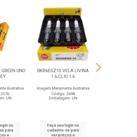
 GREEN UNO
BKR6ESZ10 VELA LIVINA
LZKR7BDE VELA 
REY
1.6,CLIO 1.6
CERAT
e Ilustrativa
Imagem Meramente Ilustrativa
Imagem Meramente I
 2576
Código: 2698
Código: 29
em: UN
Embalagem: UN
Embalagem:
login ou
Faça seu login ou
Faça seu log
se para
cadastre-se para
cadastre-se 
ços e
ver preços e
ver preços