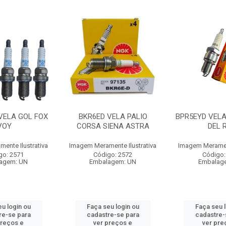
VELA GOL FOX
BKR6ED VELA PALIO
BPR5EYD VELA
VOY
CORSA SIENA ASTRA
DEL 
ente Ilustrativa
Imagem Meramente Ilustrativa
Imagem Merament
go: 2571
Código: 2572
Código:
agem: UN
Embalagem: UN
Embalag
u login ou
Faça seu login ou
Faça seu 
re-se para
cadastre-se para
cadastre-
preços e
ver preços e
ver pre