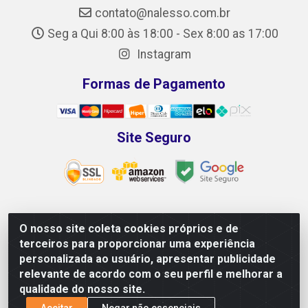
contato@nalesso.com.br
Seg a Qui 8:00 às 18:00 - Sex 8:00 as 17:00
Instagram
Formas de Pagamento
Site Seguro
O nosso site coleta cookies próprios e de
NALESSO DISTRIBUIDORA DE AUTO PEÇAS LTDA -
terceiros para proporcionar uma experiência
CNPJ 29.722.419/0001-39 - Rua Paulo Afonso, 10 -
personalizada ao usuário, apresentar publicidade
Galpão 02 e 03 - Alecrim, Vila Velha/ES - CEP 29118-033
relevante de acordo com o seu perfil e melhorar a
qualidade do nosso site.
Aceitar
Negar não essenciais