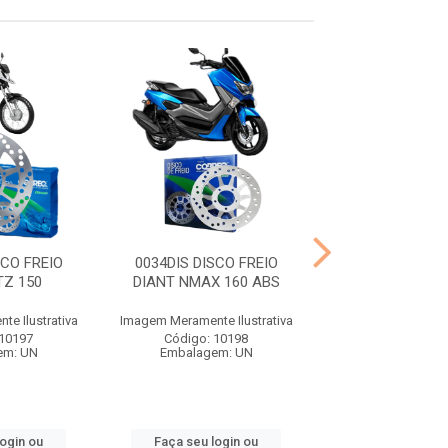
SCO FREIO
0034DIS DISCO FREIO
0035DIS DISCO
TZ 150
DIANT NMAX 160 ABS
TRAS NMAX 1
e Ilustrativa
Imagem Meramente Ilustrativa
Imagem Meramente I
 10197
Código: 10198
Código: 10
em: UN
Embalagem: UN
Embalagem:
login ou
Faça seu login ou
Faça seu log