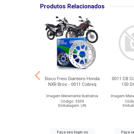
Produtos Relacionados
IS DISCO FREIO
Disco Freio Dianteiro Honda
0011 CB C
NMAX 160 ABS
NXR Bros - 0011 Cobreq
150 D
ramente Ilustrativa
Imagem Meramente Ilustrativa
Imagem Meram
digo: 10199
Código: 3539
Códi
balagem: UN
Embalagem: UN
Embal
 seu login ou
Faça seu login ou
Faça se