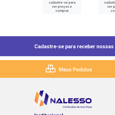
astre-se para
cadastre-se para
cadast
er preços e
ver preços e
ver 
comprar
comprar
co
Cadastre-se para receber nossas 
Meus Pedidos