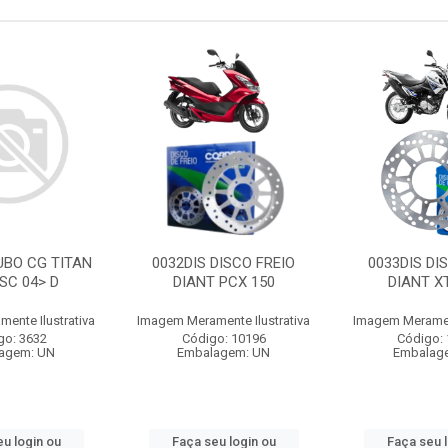
UBO CG TITAN
0032DIS DISCO FREIO
0033DIS DI
ISC 04> D
DIANT PCX 150
DIANT X
ente Ilustrativa
Imagem Meramente Ilustrativa
Imagem Merament
go: 3632
Código: 10196
Código:
agem: UN
Embalagem: UN
Embalag
u login ou
Faça seu login ou
Faça seu 