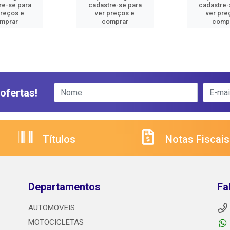
re-se para
cadastre-se para
cadastre-
preços e
ver preços e
ver pre
mprar
comprar
comp
ofertas!
Títulos
Notas Fiscais
Departamentos
Fa
AUTOMOVEIS
MOTOCICLETAS