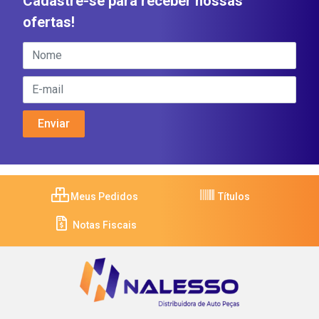
Cadastre-se para receber nossas
ofertas!
Meus Pedidos
Títulos
Notas Fiscais