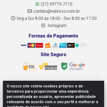
(27) 99779-7110
contato@nalesso.com.br
Seg a Qui 8:00 às 18:00 - Sex 8:00 as 17:00
Instagram
Formas de Pagamento
Site Seguro
O nosso site coleta cookies próprios e de
NALESSO DISTRIBUIDORA DE AUTO PEÇAS LTDA -
terceiros para proporcionar uma experiência
CNPJ 29.722.419/0001-39 - Rua Paulo Afonso, 10 -
personalizada ao usuário, apresentar publicidade
Galpão 02 e 03 - Alecrim, Vila Velha/ES - CEP 29118-033
relevante de acordo com o seu perfil e melhorar a