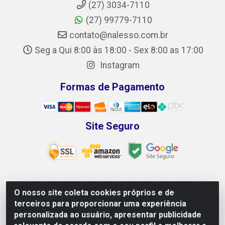
(27) 3034-7110
(27) 99779-7110
contato@nalesso.com.br
Seg a Qui 8:00 às 18:00 - Sex 8:00 as 17:00
Instagram
Formas de Pagamento
Site Seguro
O nosso site coleta cookies próprios e de
NALESSO DISTRIBUIDORA DE AUTO PEÇAS LTDA -
terceiros para proporcionar uma experiência
CNPJ 29.722.419/0001-39 - Rua Paulo Afonso, 10 -
personalizada ao usuário, apresentar publicidade
Galpão 02 e 03 - Alecrim, Vila Velha/ES - CEP 29118-033