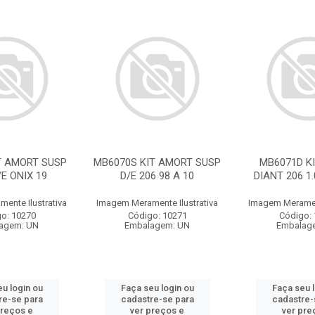
T AMORT SUSP
MB6070S KIT AMORT SUSP
MB6071D K
/E ONIX 19
D/E 206 98 A 10
DIANT 206 1.
ente Ilustrativa
Imagem Meramente Ilustrativa
Imagem Merament
o: 10270
Código: 10271
Código:
agem: UN
Embalagem: UN
Embalag
u login ou
Faça seu login ou
Faça seu 
re-se para
cadastre-se para
cadastre-
preços e
ver preços e
ver pre