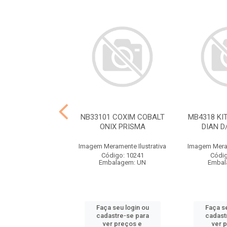
KIT AMORT SUSP
NB33101 COXIM COBALT
MB4318 KI
NT KWID 17>
ONIX PRISMA
DIAN D
ramente Ilustrativa
Imagem Meramente Ilustrativa
Imagem Meram
digo: 10274
Código: 10241
Códig
balagem: UN
Embalagem: UN
Embal
 seu login ou
Faça seu login ou
Faça se
astre-se para
cadastre-se para
cadast
er preços e
ver preços e
ver 