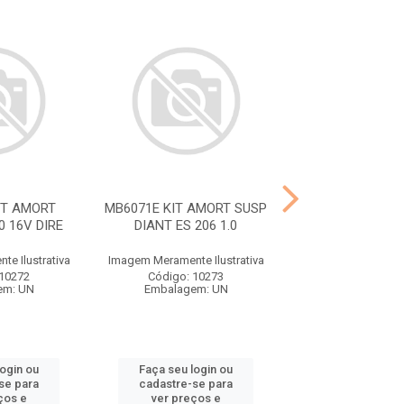
IT AMORT
MB6071E KIT AMORT SUSP
MB6753 KIT AM
0 16V DIRE
DIANT ES 206 1.0
DIANT KWID
e Ilustrativa
Imagem Meramente Ilustrativa
Imagem Meramente I
 10272
Código: 10273
Código: 10
em: UN
Embalagem: UN
Embalagem:
login ou
Faça seu login ou
Faça seu log
se para
cadastre-se para
cadastre-se 
ços e
ver preços e
ver preços