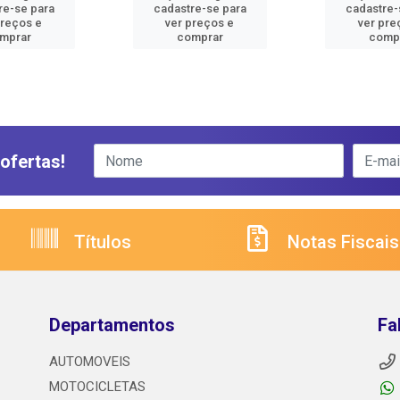
re-se para
cadastre-se para
cadastre-
preços e
ver preços e
ver pre
mprar
comprar
comp
ofertas!
Títulos
Notas Fiscais
Departamentos
Fa
AUTOMOVEIS
MOTOCICLETAS