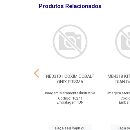
Produtos Relacionados
KIT AMORT SUSP
NB33101 COXIM COBALT
MB4318 KI
NT KWID 17>
ONIX PRISMA
DIAN D
ramente Ilustrativa
Imagem Meramente Ilustrativa
Imagem Meram
digo: 10274
Código: 10241
Códig
balagem: UN
Embalagem: UN
Embal
 seu login ou
Faça seu login ou
Faça se