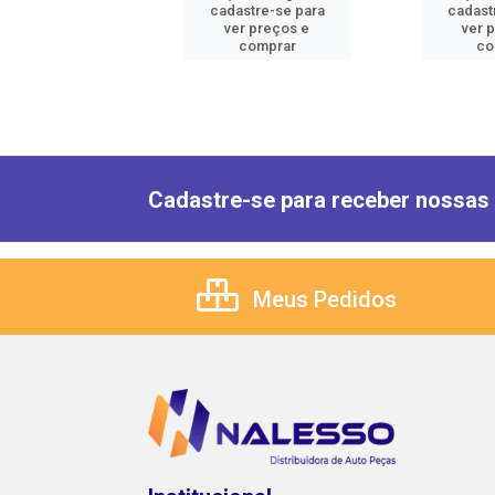
astre-se para
cadastre-se para
cadast
er preços e
ver preços e
ver 
comprar
comprar
co
Cadastre-se para receber nossas 
Meus Pedidos