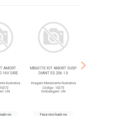
IT AMORT
MB6071E KIT AMORT SUSP
MB6753 KIT AM
0 16V DIRE
DIANT ES 206 1.0
DIANT KWID
e Ilustrativa
Imagem Meramente Ilustrativa
Imagem Meramente I
 10272
Código: 10273
Código: 10
em: UN
Embalagem: UN
Embalagem:
login ou
Faça seu login ou
Faça seu log