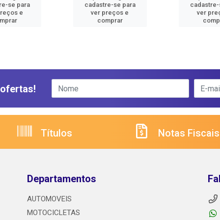
re-se para
cadastre-se para
cadastre-
preços e
ver preços e
ver pre
mprar
comprar
comp
ofertas!
Títulos
Notas Fiscais
Departamentos
Fa
AUTOMOVEIS
MOTOCICLETAS