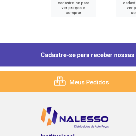
astre-se para
cadastre-se para
cadast
er preços e
ver preços e
ver 
comprar
comprar
co
Cadastre-se para receber nossas 
Meus Pedidos