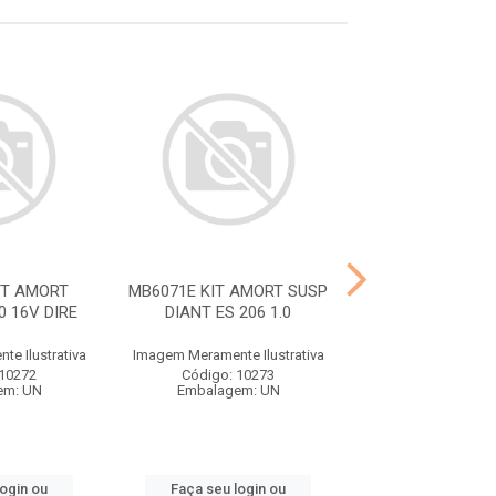
IT AMORT
MB6071E KIT AMORT SUSP
MB6753 KIT AM
0 16V DIRE
DIANT ES 206 1.0
DIANT KWID
e Ilustrativa
Imagem Meramente Ilustrativa
Imagem Meramente I
 10272
Código: 10273
Código: 10
em: UN
Embalagem: UN
Embalagem:
login ou
Faça seu login ou
Faça seu log