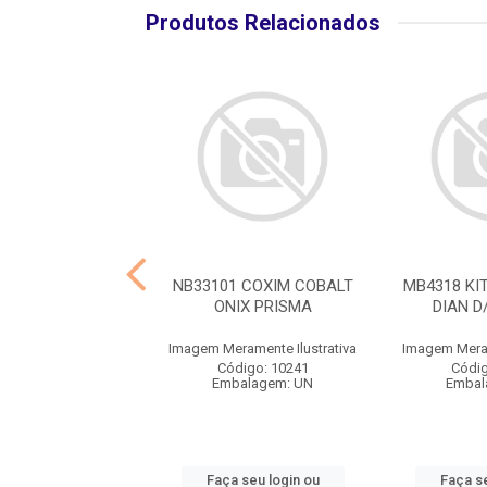
Produtos Relacionados
KIT AMORT SUSP
NB33101 COXIM COBALT
MB4318 KI
NT KWID 17>
ONIX PRISMA
DIAN D
ramente Ilustrativa
Imagem Meramente Ilustrativa
Imagem Meram
digo: 10274
Código: 10241
Códig
balagem: UN
Embalagem: UN
Embal
 seu login ou
Faça seu login ou
Faça se