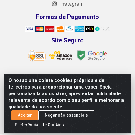
Instagram
Formas de Pagamento
Site Seguro
O nosso site coleta cookies próprios e de
NALESSO DISTRIBUIDORA DE AUTO PEÇAS LTDA -
terceiros para proporcionar uma experiência
CNPJ 29.722.419/0001-39 - Rua Paulo Afonso, 10 -
personalizada ao usuário, apresentar publicidade
Galpão 02 e 03 - Alecrim, Vila Velha/ES - CEP 29118-033
relevante de acordo com o seu perfil e melhorar a
qualidade do nosso site.
Aceitar
Negar não essenciais
Preferências de Cookies