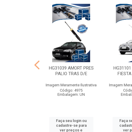
 AMORT PRE FORS
HG31039 AMORT PRES
HG31101
 TRAS D/E
PALIO TRAS D/E
FIESTA
ramente Ilustrativa
Imagem Meramente Ilustrativa
Imagem Meram
ódigo: 4984
Código: 4975
Códi
balagem: UN
Embalagem: UN
Embal
 seu login ou
Faça seu login ou
Faça se
astre-se para
cadastre-se para
cadast
er preços e
ver preços e
ver 