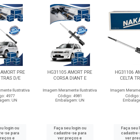
 AMORT PRE
HG31105 AMORT PRE
HG31106 A
 TRAS D/E
CORSA DIANT E
CELTA TR
ente Ilustrativa
Imagem Meramente Ilustrativa
Imagem Merament
go: 4977
Código: 4981
Código:
agem: UN
Embalagem: UN
Embalag
u login ou
Faça seu login ou
Faça seu 
re-se para
cadastre-se para
cadastre-
preços e
ver preços e
ver pre