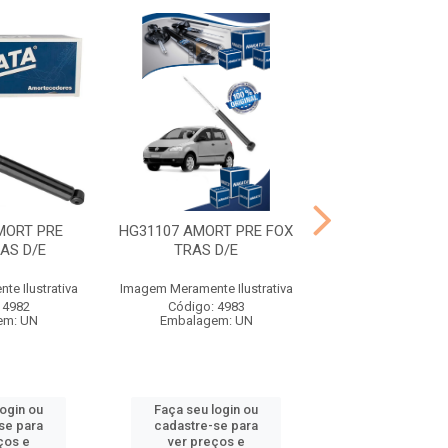
MORT PRE
HG31107 AMORT PRE FOX
HG31126 AMORT 
AS D/E
TRAS D/E
KA TRAS 
e Ilustrativa
Imagem Meramente Ilustrativa
Imagem Meramente I
 4982
Código: 4983
Código: 49
em: UN
Embalagem: UN
Embalagem:
login ou
Faça seu login ou
Faça seu log
se para
cadastre-se para
cadastre-se 
ços e
ver preços e
ver preços