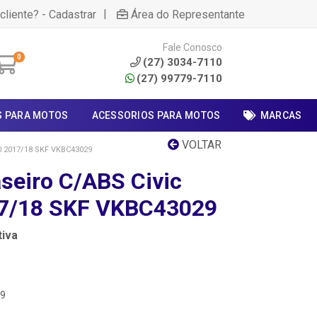
|
cliente? - Cadastrar
Área do Representante
Fale Conosco
0
(27) 3034-7110
(27) 99779-7110
S PARA MOTOS
ACESSORIOS PARA MOTOS
MARCAS
VOLTAR
 2017/18 SKF VKBC43029
seiro C/ABS Civic
17/18 SKF VKBC43029
iva
29