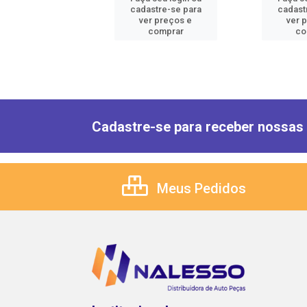
astre-se para
cadastre-se para
cadast
er preços e
ver preços e
ver 
comprar
comprar
co
Cadastre-se para receber nossas 
Meus Pedidos