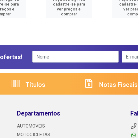
re-se para
cadastre-se para
cadastre-
preços e
ver preços e
ver pre
mprar
comprar
comp
ofertas!
Títulos
Notas Fiscais
Departamentos
Fa
AUTOMOVEIS
MOTOCICLETAS