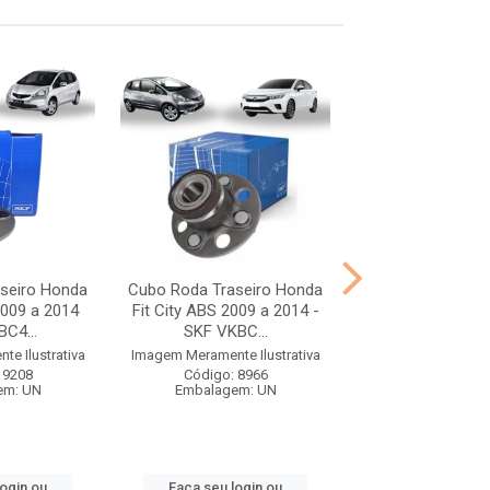
seiro Honda
Cubo Roda Traseiro Honda
Cubo Roda Trase
2009 a 2014
Fit City ABS 2009 a 2014 -
HB20/Picanto 1
C4...
SKF VKBC...
VKBC430
e Ilustrativa
Imagem Meramente Ilustrativa
Imagem Meramente I
 9208
Código: 8966
Código: 89
em: UN
Embalagem: UN
Embalagem:
login ou
Faça seu login ou
Faça seu log