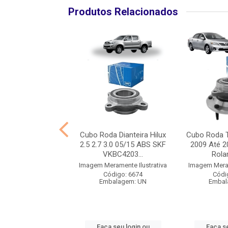
Produtos Relacionados
a Traseiro C/ABS
Cubo Roda Dianteira Hilux
Cubo Roda T
canto 13/15 SKF
2.5 2.7 3.0 05/15 ABS SKF
2009 Até 2
KBC43035
VKBC4203...
Rola
ramente Ilustrativa
Imagem Meramente Ilustrativa
Imagem Meram
ódigo: 8955
Código: 6674
Códi
balagem: UN
Embalagem: UN
Embal
 seu login ou
Faça seu login ou
Faça se