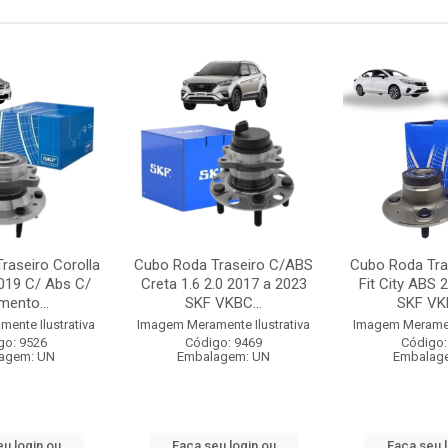
raseiro Corolla
Cubo Roda Traseiro C/ABS
Cubo Roda Tra
019 C/ Abs C/
Creta 1.6 2.0 2017 a 2023
Fit City ABS 
mento...
SKF VKBC...
SKF VKB
ente Ilustrativa
Imagem Meramente Ilustrativa
Imagem Merament
go: 9526
Código: 9469
Código:
agem: UN
Embalagem: UN
Embalag
u login ou
Faça seu login ou
Faça seu 