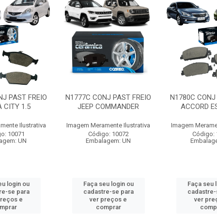
NJ PAST FREIO
N1777C CONJ PAST FREIO
N1780C CONJ 
 CITY 1.5
JEEP COMMANDER
ACCORD ES
ente Ilustrativa
Imagem Meramente Ilustrativa
Imagem Merament
o: 10071
Código: 10072
Código:
agem: UN
Embalagem: UN
Embalag
u login ou
Faça seu login ou
Faça seu 
re-se para
cadastre-se para
cadastre-
preços e
ver preços e
ver pre
mprar
comprar
comp