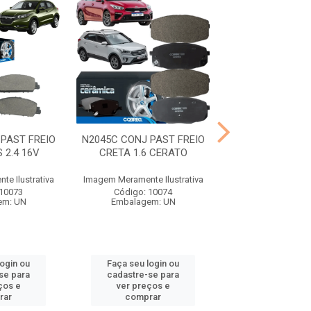
PAST FREIO
N2045C CONJ PAST FREIO
N2049C CONJ PA
 2.4 16V
CRETA 1.6 CERATO
S10 2.8 1
e Ilustrativa
Imagem Meramente Ilustrativa
Imagem Meramente I
 10073
Código: 10074
Código: 10
em: UN
Embalagem: UN
Embalagem:
login ou
Faça seu login ou
Faça seu log
se para
cadastre-se para
cadastre-se 
ços e
ver preços e
ver preços
rar
comprar
comprar