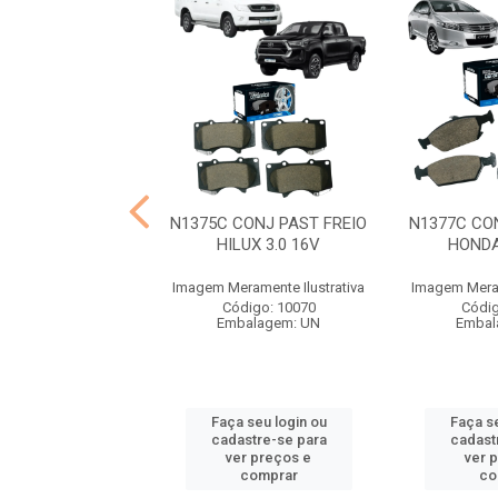
CONJ PAST FREIO
N1375C CONJ PAST FREIO
N1377C CO
10 2.8 16V
HILUX 3.0 16V
HONDA
ramente Ilustrativa
Imagem Meramente Ilustrativa
Imagem Meram
digo: 10075
Código: 10070
Códig
balagem: UN
Embalagem: UN
Embal
 seu login ou
Faça seu login ou
Faça se
astre-se para
cadastre-se para
cadast
er preços e
ver preços e
ver 
comprar
comprar
co