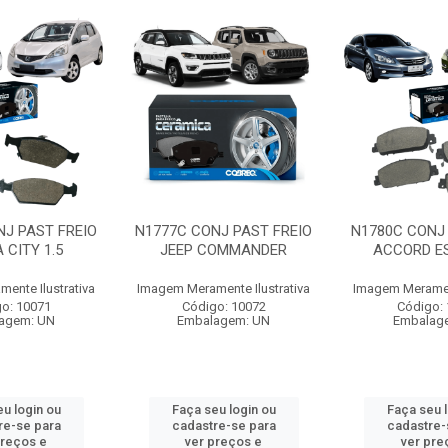
NJ PAST FREIO
N1777C CONJ PAST FREIO
N1780C CONJ 
 CITY 1.5
JEEP COMMANDER
ACCORD ES
ente Ilustrativa
Imagem Meramente Ilustrativa
Imagem Merament
o: 10071
Código: 10072
Código:
agem: UN
Embalagem: UN
Embalag
u login ou
Faça seu login ou
Faça seu 
re-se para
cadastre-se para
cadastre-
preços e
ver preços e
ver pre