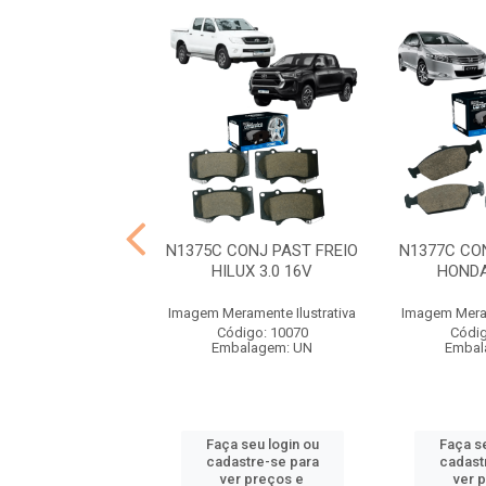
CONJ PAST FREIO
N1375C CONJ PAST FREIO
N1377C CO
10 2.8 16V
HILUX 3.0 16V
HONDA
ramente Ilustrativa
Imagem Meramente Ilustrativa
Imagem Meram
digo: 10075
Código: 10070
Códig
balagem: UN
Embalagem: UN
Embal
 seu login ou
Faça seu login ou
Faça se
astre-se para
cadastre-se para
cadast
er preços e
ver preços e
ver 