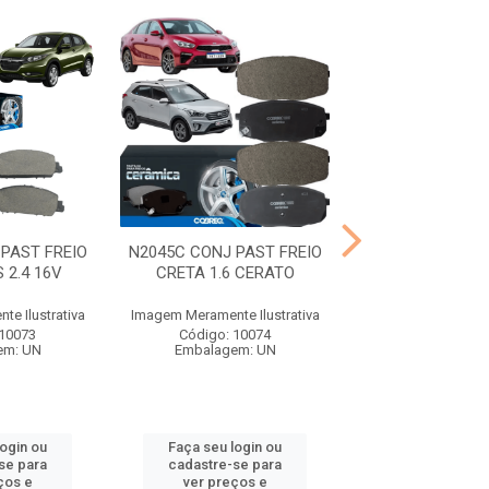
PAST FREIO
N2045C CONJ PAST FREIO
N2049C CONJ PA
 2.4 16V
CRETA 1.6 CERATO
S10 2.8 1
e Ilustrativa
Imagem Meramente Ilustrativa
Imagem Meramente I
 10073
Código: 10074
Código: 10
em: UN
Embalagem: UN
Embalagem:
login ou
Faça seu login ou
Faça seu log
se para
cadastre-se para
cadastre-se 
ços e
ver preços e
ver preços