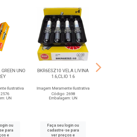
 GREEN UNO
BKR6ESZ10 VELA LIVINA
LZKR7BDE VELA 
REY
1.6,CLIO 1.6
CERAT
e Ilustrativa
Imagem Meramente Ilustrativa
Imagem Meramente I
 2576
Código: 2698
Código: 29
em: UN
Embalagem: UN
Embalagem:
login ou
Faça seu login ou
Faça seu log
se para
cadastre-se para
cadastre-se 
ços e
ver preços e
ver preços