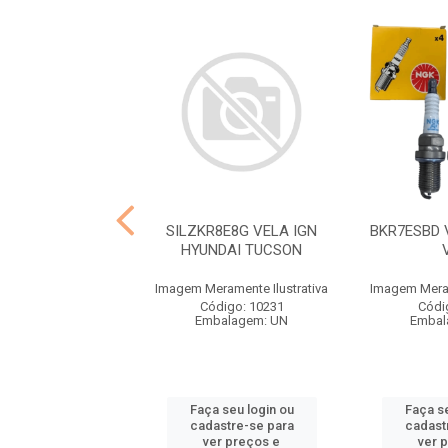
 VELA HB20 I 30
SILZKR8E8G VELA IGN
BKR7ESBD 
CERATO
HYUNDAI TUCSON
ramente Ilustrativa
Imagem Meramente Ilustrativa
Imagem Meram
ódigo: 2986
Código: 10231
Códi
balagem: UN
Embalagem: UN
Embal
 seu login ou
Faça seu login ou
Faça se
astre-se para
cadastre-se para
cadast
er preços e
ver preços e
ver 