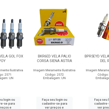
VELA GOL FOX
BKR6ED VELA PALIO
BPR5EYD VELA
VOY
CORSA SIENA ASTRA
DEL 
ente Ilustrativa
Imagem Meramente Ilustrativa
Imagem Merament
go: 2571
Código: 2572
Código:
agem: UN
Embalagem: UN
Embalag
u login ou
Faça seu login ou
Faça seu 
re-se para
cadastre-se para
cadastre-
preços e
ver preços e
ver pre