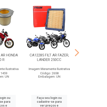
T AR HONDA
CA12285 FILT AR FAZER,
02402 ROLETE
0 R
LANDER 250CC
PESO PCX 150 
e Ilustrativa
Imagem Meramente Ilustrativa
Imagem Meramente I
 1459
Código: 2658
Código: 81
em: UN
Embalagem: UN
Embalagem:
login ou
Faça seu login ou
Faça seu log
se para
cadastre-se para
cadastre-se 
ços e
ver preços e
ver preços