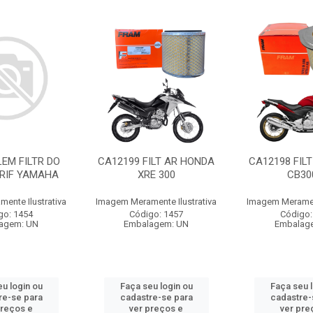
LEM FILTR DO
CA12199 FILT AR HONDA
CA12198 FIL
BRIF YAMAHA
XRE 300
CB30
ente Ilustrativa
Imagem Meramente Ilustrativa
Imagem Merament
go: 1454
Código: 1457
Código:
agem: UN
Embalagem: UN
Embalag
u login ou
Faça seu login ou
Faça seu 
re-se para
cadastre-se para
cadastre-
preços e
ver preços e
ver pre