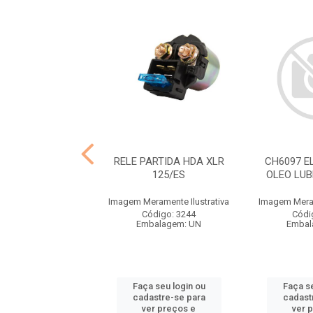
ROLETE CONTRA
RELE PARTIDA HDA XLR
CH6097 E
CX 150 2014/15
125/ES
OLEO LU
ramente Ilustrativa
Imagem Meramente Ilustrativa
Imagem Meram
ódigo: 8106
Código: 3244
Códi
balagem: UN
Embalagem: UN
Embal
 seu login ou
Faça seu login ou
Faça se
astre-se para
cadastre-se para
cadast
er preços e
ver preços e
ver 