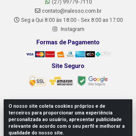
(27) 99779-7110
contato@nalesso.com.br
Seg a Qui 8:00 às 18:00 - Sex 8:00 as 17:00
Instagram
Formas de Pagamento
Site Seguro
O nosso site coleta cookies próprios e de
NALESSO DISTRIBUIDORA DE AUTO PEÇAS LTDA -
terceiros para proporcionar uma experiência
CNPJ 29.722.419/0001-39 - Rua Paulo Afonso, 10 -
personalizada ao usuário, apresentar publicidade
Galpão 02 e 03 - Alecrim, Vila Velha/ES - CEP 29118-033
relevante de acordo com o seu perfil e melhorar a
qualidade do nosso site.