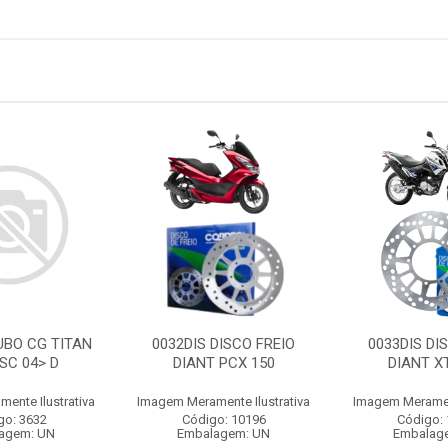
UBO CG TITAN
0032DIS DISCO FREIO
0033DIS DI
ISC 04> D
DIANT PCX 150
DIANT X
ente Ilustrativa
Imagem Meramente Ilustrativa
Imagem Merament
go: 3632
Código: 10196
Código:
agem: UN
Embalagem: UN
Embalag