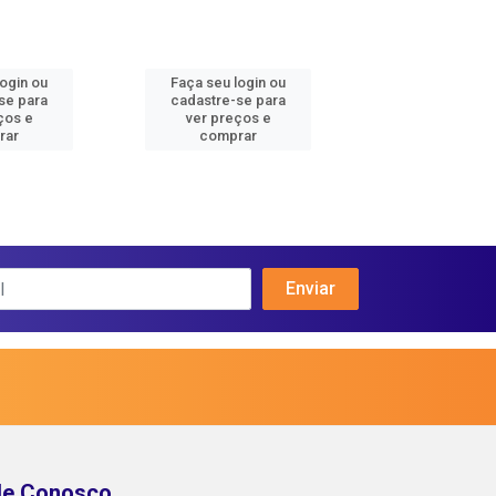
login ou
Faça seu login ou
Faça seu log
se para
cadastre-se para
cadastre-se 
ços e
ver preços e
ver preços
rar
comprar
comprar
le Conosco