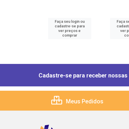
 seu login ou
Faça seu login ou
Faça se
astre-se para
cadastre-se para
cadast
er preços e
ver preços e
ver 
comprar
comprar
co
Cadastre-se para receber nossas 
Meus Pedidos