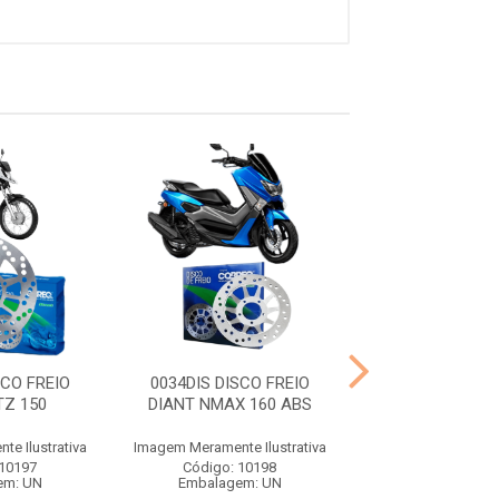
SCO FREIO
0034DIS DISCO FREIO
0035DIS DISCO
TZ 150
DIANT NMAX 160 ABS
TRAS NMAX 1
e Ilustrativa
Imagem Meramente Ilustrativa
Imagem Meramente I
 10197
Código: 10198
Código: 10
em: UN
Embalagem: UN
Embalagem: