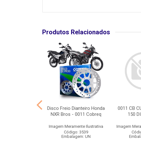
Produtos Relacionados
IS DISCO FREIO
Disco Freio Dianteiro Honda
0011 CB C
NMAX 160 ABS
NXR Bros - 0011 Cobreq
150 D
ramente Ilustrativa
Imagem Meramente Ilustrativa
Imagem Meram
digo: 10199
Código: 3539
Códi
balagem: UN
Embalagem: UN
Embal