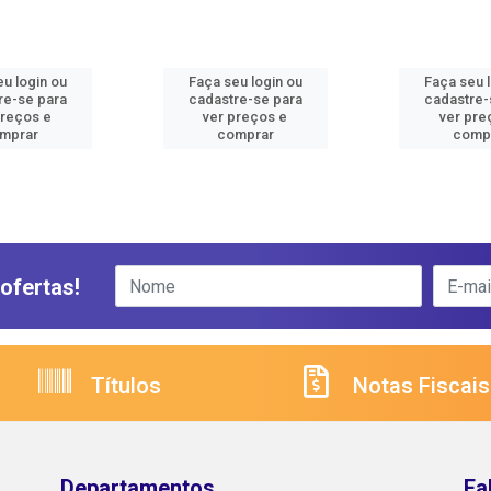
u login ou
Faça seu login ou
Faça seu 
re-se para
cadastre-se para
cadastre-
preços e
ver preços e
ver pre
mprar
comprar
comp
ofertas!
Títulos
Notas Fiscais
Departamentos
Fa