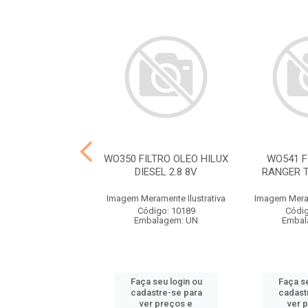
FILTRO COMB KIA
WO350 FILTRO OLEO HILUX
WO541 F
NGO K2500
DIESEL 2.8 8V
RANGER T
ramente Ilustrativa
Imagem Meramente Ilustrativa
Imagem Meram
ódigo: 9937
Código: 10189
Códig
balagem: UN
Embalagem: UN
Embal
 seu login ou
Faça seu login ou
Faça se
astre-se para
cadastre-se para
cadast
er preços e
ver preços e
ver 