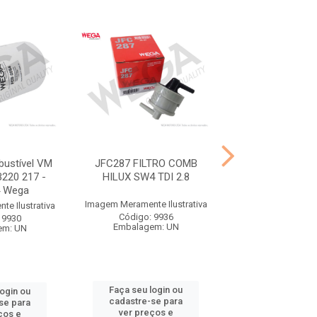
bustível VM
JFC287 FILTRO COMB
JFC509 FILTRO 
220 217 -
HILUX SW4 TDI 2.8
BONGO K2
 Wega
Imagem Meramente Ilustrativa
Imagem Meramente I
e Ilustrativa
Código: 9936
Código: 99
 9930
Embalagem: UN
Embalagem:
em: UN
Faça seu login ou
Faça seu log
login ou
cadastre-se para
cadastre-se 
se para
ver preços e
ver preços
ços e