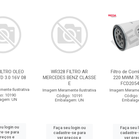
ILTRO OLEO
WR328 FILTRO AR
Filtro de Com
D 3.0 16V 08
MERCEDES BENZ CLASSE
220 MWM 7B
E
FCD2054
ente Ilustrativa
Imagem Meramente Ilustrativa
Imagem Merament
o: 10190
Código: 10191
Código:
agem: UN
Embalagem: UN
Embalag
u login ou
Faça seu login ou
Faça seu 
re-se para
cadastre-se para
cadastre-
preços e
ver preços e
ver pre