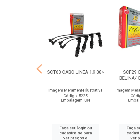
CF23 CABO
SCT63 CABO LINEA 1.9 08>
SCF29 
ORT/FOCUS 2.0
BELINA/ 
ramente Ilustrativa
Imagem Meramente Ilustrativa
Imagem Meram
ódigo: 5517
Código: 5225
Códi
balagem: UN
Embalagem: UN
Embal
 seu login ou
Faça seu login ou
Faça se
astre-se para
cadastre-se para
cadast
er preços e
ver preços e
ver 