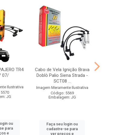
PAJERO TR4
Cabo de Vela Ignição Brava
SCF23 CA
V 07/
Doblò Palio Siena Strada -
ECOSPORT/FOC
SCT08 ...
e Ilustrativa
Imagem Meramente I
Imagem Meramente Ilustrativa
 5570
Código: 55
Código: 5569
em: JG
Embalagem:
Embalagem: JG
login ou
Faça seu log
Faça seu login ou
se para
cadastre-se 
cadastre-se para
ços e
ver preços
ver preços e