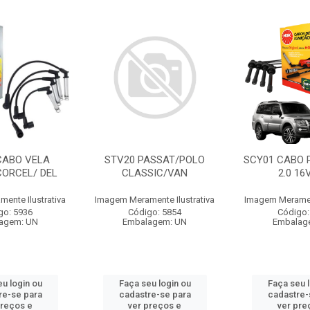
CABO VELA
STV20 PASSAT/POLO
SCY01 CABO 
CORCEL/ DEL
CLASSIC/VAN
2.0 16
ente Ilustrativa
Imagem Meramente Ilustrativa
Imagem Merament
go: 5936
Código: 5854
Código:
agem: UN
Embalagem: UN
Embalag
u login ou
Faça seu login ou
Faça seu 
re-se para
cadastre-se para
cadastre-
preços e
ver preços e
ver pre