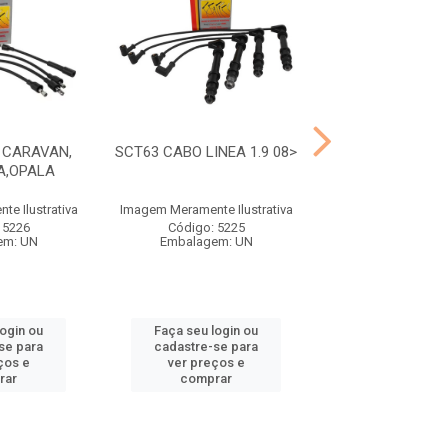
 CARAVAN,
SCT63 CABO LINEA 1.9 08>
STV19 CABO S
A,OPALA
QUANTUM 1.
e Ilustrativa
Imagem Meramente Ilustrativa
Imagem Meramente I
 5226
Código: 5225
Código: 52
em: UN
Embalagem: UN
Embalagem:
login ou
Faça seu login ou
Faça seu log
se para
cadastre-se para
cadastre-se 
ços e
ver preços e
ver preços
rar
comprar
comprar