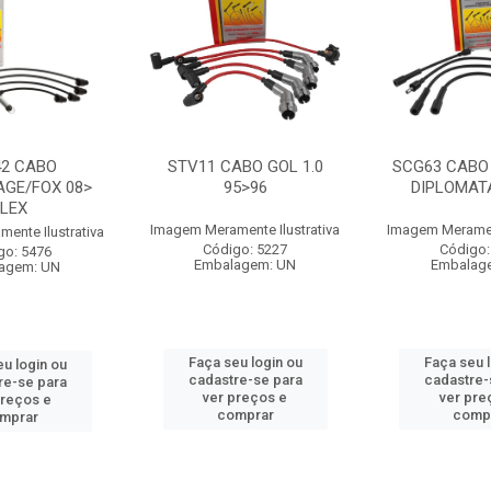
42 CABO
STV11 CABO GOL 1.0
SCG63 CABO
AGE/FOX 08>
95>96
DIPLOMAT
FLEX
Imagem Meramente Ilustrativa
Imagem Merament
ente Ilustrativa
Código: 5227
Código:
go: 5476
Embalagem: UN
Embalag
agem: UN
Faça seu login ou
Faça seu 
u login ou
cadastre-se para
cadastre-
re-se para
ver preços e
ver pre
preços e
comprar
comp
mprar