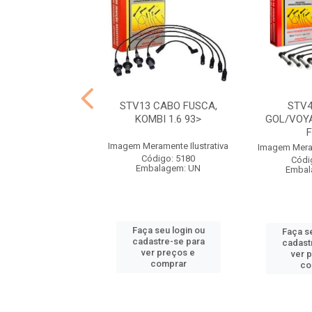
CABO SANTANA,
STV13 CABO FUSCA,
STV
TUM 1.8 2.0
KOMBI 1.6 93>
GOL/VOY
ramente Ilustrativa
Imagem Meramente Ilustrativa
Imagem Meram
ódigo: 5224
Código: 5180
Códi
balagem: UN
Embalagem: UN
Embal
 seu login ou
Faça seu login ou
Faça se
astre-se para
cadastre-se para
cadast
er preços e
ver preços e
ver 
comprar
comprar
co