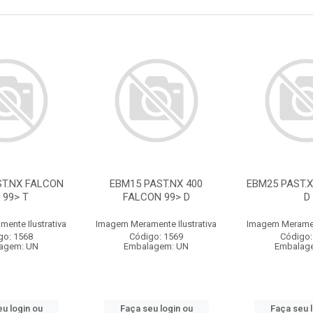
ST.NX FALCON
EBM15 PAST.NX 400
EBM25 PAST.X
 99> T
FALCON 99> D
D
ente Ilustrativa
Imagem Meramente Ilustrativa
Imagem Merament
go: 1568
Código: 1569
Código:
agem: UN
Embalagem: UN
Embalag
u login ou
Faça seu login ou
Faça seu 