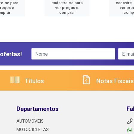
re-se para
cadastre-se para
cadastre-
preços e
ver preços e
ver pre
mprar
comprar
comp
ofertas!
Títulos
Notas Fiscais
Departamentos
Fa
AUTOMOVEIS
MOTOCICLETAS