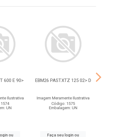
T 600 E 90>
EBM26 PAST.XTZ 125 02> D
EBM28 PAST.SUP
94.98 D
e Ilustrativa
Imagem Meramente Ilustrativa
Imagem Meramente I
 1574
Código: 1575
Código: 15
em: UN
Embalagem: UN
Embalagem:
login ou
Faça seu login ou
Faça seu log