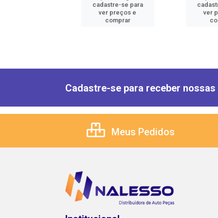
astre-se para
cadastre-se para
cadast
er preços e
ver preços e
ver 
comprar
comprar
co
Cadastre-se para receber nossas 
Meus Pedidos