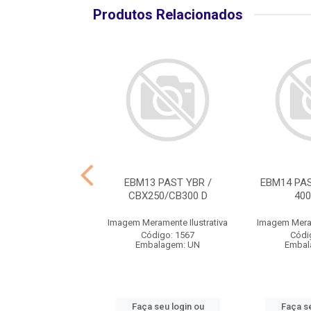
Produtos Relacionados
AST.SUPER FIFTY
EBM13 PAST YBR /
EBM14 PA
94.98 D
CBX250/CB300 D
400
ramente Ilustrativa
Imagem Meramente Ilustrativa
Imagem Meram
ódigo: 1576
Código: 1567
Códi
balagem: UN
Embalagem: UN
Embal
 seu login ou
Faça seu login ou
Faça se