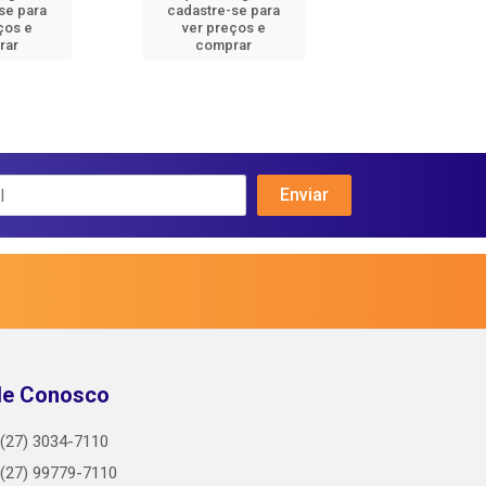
se para
cadastre-se para
cadastre-se 
ços e
ver preços e
ver preços
rar
comprar
comprar
le Conosco
(27) 3034-7110
(27) 99779-7110