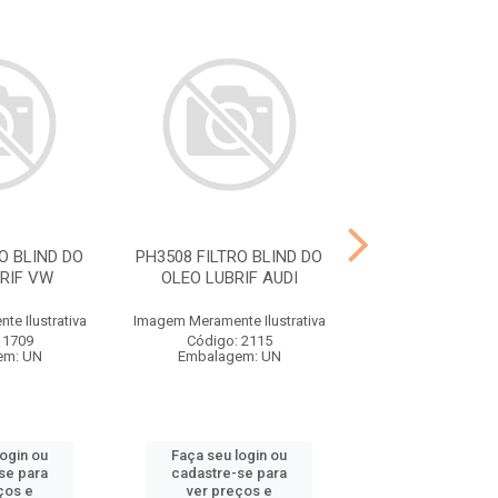
O BLIND DO
PH3508 FILTRO BLIND DO
P4587 FILTR CO
RIF VW
OLEO LUBRIF AUDI
FIAT, FORD,
e Ilustrativa
Imagem Meramente Ilustrativa
Imagem Meramente I
 1709
Código: 2115
Código: 21
em: UN
Embalagem: UN
Embalagem:
login ou
Faça seu login ou
Faça seu log
se para
cadastre-se para
cadastre-se 
ços e
ver preços e
ver preços