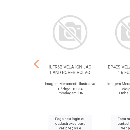
LTR COMB DIESEL
ILFR6B VELA IGN JAC
BP4ES VELA
, FORD,IVECO
LAND ROVER VOLVO
1.6 F
ramente Ilustrativa
Imagem Meramente Ilustrativa
Imagem Meram
ódigo: 2121
Código: 10034
Códig
balagem: UN
Embalagem: UN
Embal
 seu login ou
Faça seu login ou
Faça se
astre-se para
cadastre-se para
cadast
er preços e
ver preços e
ver 