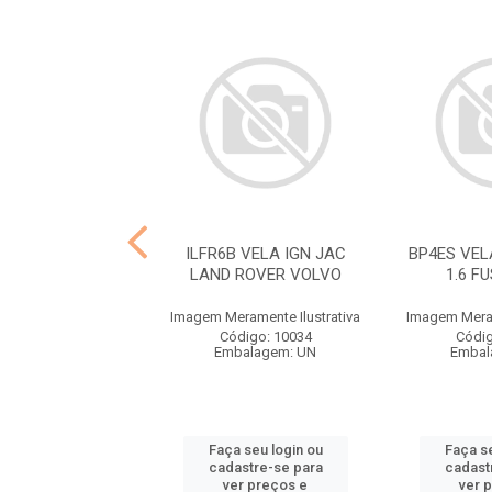
LTR COMB DIESEL
ILFR6B VELA IGN JAC
BP4ES VELA
, FORD,IVECO
LAND ROVER VOLVO
1.6 F
ramente Ilustrativa
Imagem Meramente Ilustrativa
Imagem Meram
ódigo: 2121
Código: 10034
Códig
balagem: UN
Embalagem: UN
Embal
 seu login ou
Faça seu login ou
Faça se
astre-se para
cadastre-se para
cadast
er preços e
ver preços e
ver 