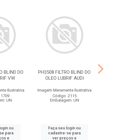
O BLIND DO
PH3508 FILTRO BLIND DO
P4587 FILTR CO
RIF VW
OLEO LUBRIF AUDI
FIAT, FORD,
e Ilustrativa
Imagem Meramente Ilustrativa
Imagem Meramente I
 1709
Código: 2115
Código: 21
em: UN
Embalagem: UN
Embalagem:
login ou
Faça seu login ou
Faça seu log
se para
cadastre-se para
cadastre-se 
ços e
ver preços e
ver preços