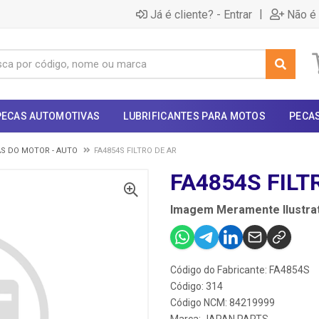
|
Já é cliente? - Entrar
Não é 
PECAS AUTOMOTIVAS
LUBRIFICANTES PARA MOTOS
PECA
S DO MOTOR - AUTO
FA4854S FILTRO DE AR
FA4854S FILT
Imagem Meramente Ilustrat
Código do Fabricante: FA4854S
Código: 314
Código NCM: 84219999