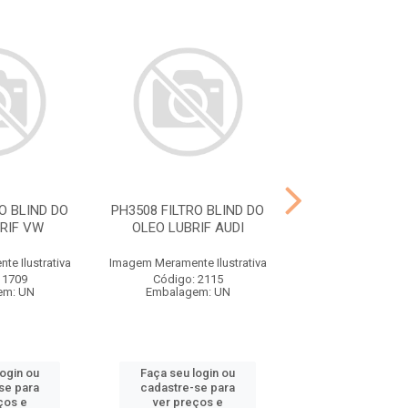
O BLIND DO
PH3508 FILTRO BLIND DO
P4587 FILTR CO
RIF VW
OLEO LUBRIF AUDI
FIAT, FORD,
e Ilustrativa
Imagem Meramente Ilustrativa
Imagem Meramente I
 1709
Código: 2115
Código: 21
em: UN
Embalagem: UN
Embalagem:
login ou
Faça seu login ou
Faça seu log
se para
cadastre-se para
cadastre-se 
ços e
ver preços e
ver preços