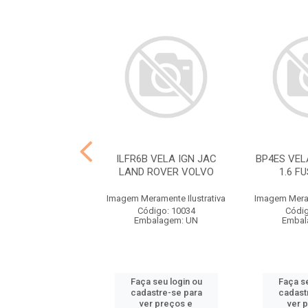
LTR COMB DIESEL
ILFR6B VELA IGN JAC
BP4ES VELA
, FORD,IVECO
LAND ROVER VOLVO
1.6 F
ramente Ilustrativa
Imagem Meramente Ilustrativa
Imagem Meram
ódigo: 2121
Código: 10034
Códig
balagem: UN
Embalagem: UN
Embal
 seu login ou
Faça seu login ou
Faça se
astre-se para
cadastre-se para
cadast
er preços e
ver preços e
ver 