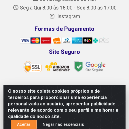
Seg a Qui 8:00 às 18:00 - Sex 8:00 as 17:00
Instagram
Formas de Pagamento
Site Seguro
O nosso site coleta cookies próprios e de
NALESSO DISTRIBUIDORA DE AUTO PEÇAS LTDA - CNPJ
terceiros para proporcionar uma experiência
29.722.419/0001-39 - Rua Paulo Afonso, 10 - Galpão 02 e 03 -
personalizada ao usuário, apresentar publicidade
Alecrim, Vila Velha/ES - CEP 29118-033
relevante de acordo com o seu perfil e melhorar a
qualidade do nosso site.
Aceitar
Negar não essenciais