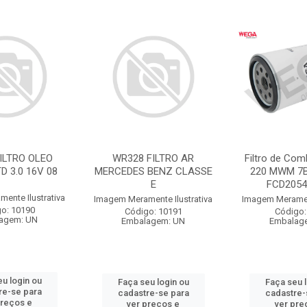
ILTRO OLEO
WR328 FILTRO AR
Filtro de Com
D 3.0 16V 08
MERCEDES BENZ CLASSE
220 MWM 7B
E
FCD2054
ente Ilustrativa
Imagem Meramente Ilustrativa
Imagem Merament
o: 10190
Código: 10191
Código:
agem: UN
Embalagem: UN
Embalag
u login ou
Faça seu login ou
Faça seu 
re-se para
cadastre-se para
cadastre-
preços e
ver preços e
ver pre