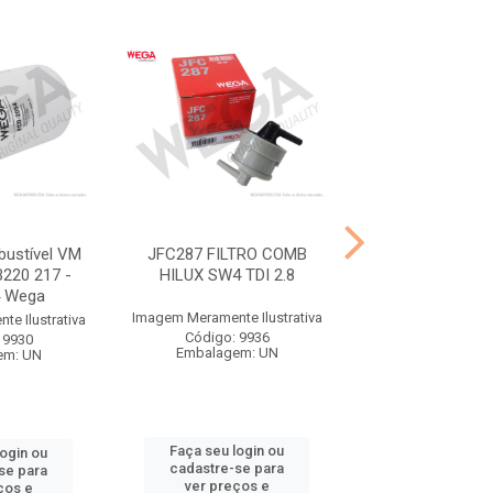
bustível VM
JFC287 FILTRO COMB
JFC509 FILTRO 
220 217 -
HILUX SW4 TDI 2.8
BONGO K2
 Wega
Imagem Meramente Ilustrativa
Imagem Meramente I
e Ilustrativa
Código: 9936
Código: 99
 9930
Embalagem: UN
Embalagem:
em: UN
Faça seu login ou
Faça seu log
login ou
cadastre-se para
cadastre-se 
se para
ver preços e
ver preços
ços e