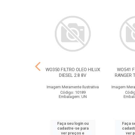
FILTRO COMB KIA
WO350 FILTRO OLEO HILUX
WO541 F
NGO K2500
DIESEL 2.8 8V
RANGER T
ramente Ilustrativa
Imagem Meramente Ilustrativa
Imagem Meram
ódigo: 9937
Código: 10189
Códig
balagem: UN
Embalagem: UN
Embal
 seu login ou
Faça seu login ou
Faça se
astre-se para
cadastre-se para
cadast
er preços e
ver preços e
ver 