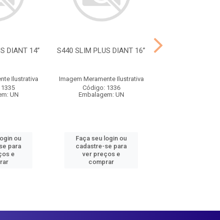
S DIANT 14”
S440 SLIM PLUS DIANT 16”
S445 SLIM PLU
DIANT 18
e Ilustrativa
Imagem Meramente Ilustrativa
Imagem Meramente I
 1335
Código: 1336
Código: 13
em: UN
Embalagem: UN
Embalagem:
login ou
Faça seu login ou
Faça seu log
se para
cadastre-se para
cadastre-se 
ços e
ver preços e
ver preços
rar
comprar
comprar