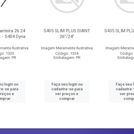
anteira 26 24
S405 SLIM PLUS DIANT
S435 SLIM PLU
 - S404 Dyna
26”/24”
ente Ilustrativa
Imagem Meramente Ilustrativa
Imagem Merament
go: 1333
Código: 1334
Código:
agem: PR
Embalagem: PR
Embalag
u login ou
Faça seu login ou
Faça seu 
re-se para
cadastre-se para
cadastre-
preços e
ver preços e
ver pre
mprar
comprar
comp