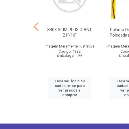
LIM PLUS DIANT
S403 SLIM PLUS DIANT
Palheta Di
DIANT 18”
21”/16”
Polegadas
ramente Ilustrativa
Imagem Meramente Ilustrativa
Imagem Meram
ódigo: 1337
Código: 1332
Códi
balagem: UN
Embalagem: PR
Embal
 seu login ou
Faça seu login ou
Faça se
astre-se para
cadastre-se para
cadast
er preços e
ver preços e
ver 
comprar
comprar
co