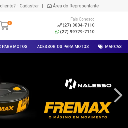
|
cliente? - Cadastrar
Área do Representante
Fale Conosco
0
(27) 3034-7110
(27) 99779-7110
S PARA MOTOS
ACESSORIOS PARA MOTOS
MARCAS