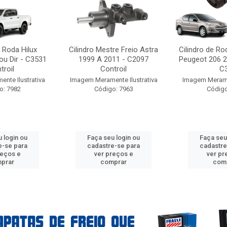
e Roda Hilux
Cilindro Mestre Freio Astra
Cilindro de Ro
ou Dir - C3531
1999 A 2011 - C2097
Peugeot 206 2
troil
Controil
C3
nte Ilustrativa
Imagem Meramente Ilustrativa
Imagem Meramen
o: 7982
Código: 7963
Código
 login ou
Faça seu login ou
Faça seu
e-se para
cadastre-se para
cadastre
reços e
ver preços e
ver pr
prar
comprar
com