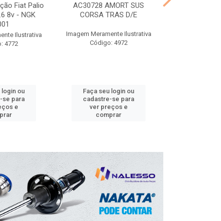
ção Fiat Palio
AC30728 AMORT SUS
CT30826 A
1.6 8v - NGK
CORSA TRAS D/E
SAVEIRO D
001
Imagem Meramente Ilustrativa
Imagem Meramen
te Ilustrativa
Código: 4972
Código
: 4772
 login ou
Faça seu login ou
Faça seu 
-se para
cadastre-se para
cadastre
eços e
ver preços e
ver pr
prar
comprar
comp