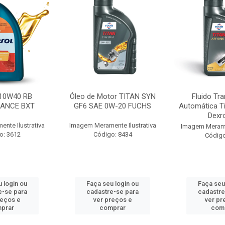
10W40 RB
Óleo de Motor TITAN SYN
Fluido Tr
ANCE BXT
GF6 SAE 0W-20 FUCHS
Automática T
Dexr
nte Ilustrativa
Imagem Meramente Ilustrativa
Imagem Meramen
o: 3612
Código: 8434
Código
 login ou
Faça seu login ou
Faça seu
e-se para
cadastre-se para
cadastre
reços e
ver preços e
ver pr
prar
comprar
com