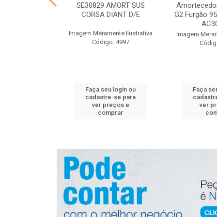
gnição Nissan
SE30829 AMORT SUS
Amortecedor
 NGK U5280
CORSA DIANT D/E
G2 Furgão 95 
AC30
nte Ilustrativa
Imagem Meramente Ilustrativa
Imagem Merame
o: 4830
Código: 4997
Códig
u login ou
Faça seu login ou
Faça seu
e-se para
cadastre-se para
cadastr
reços e
ver preços e
ver p
mprar
comprar
com