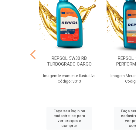
R 90 MINERAL
REPSOL 5W30 RB
REPSOL 
CX24X1
TURBOGRADO CARGO
PERFORM
nte Ilustrativa
Imagem Meramente Ilustrativa
Imagem Merame
o: 4914
Código: 3013
Códig
u login ou
Faça seu login ou
Faça seu
e-se para
cadastre-se para
cadastr
reços e
ver preços e
ver p
mprar
comprar
com