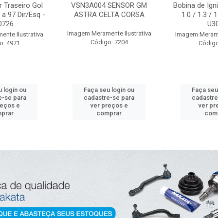
 Traseiro Gol
VSN3A004 SENSOR GM
Bobina de Igni
a 97 Dir/Esq -
ASTRA CELTA CORSA
1.0 / 1.3 / 
726...
U3
Imagem Meramente Ilustrativa
nte Ilustrativa
Imagem Meramen
Código: 7204
o: 4971
Código
 login ou
Faça seu login ou
Faça seu
e-se para
cadastre-se para
cadastre
reços e
ver preços e
ver pr
prar
comprar
com