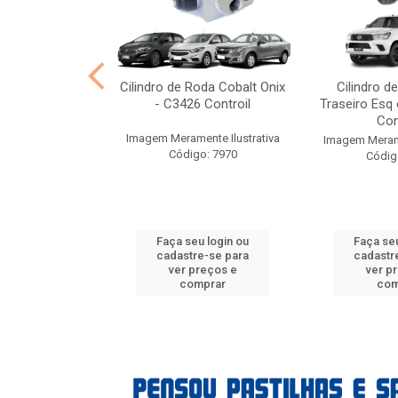
stre VW Gol -
Cilindro de Roda Cobalt Onix
Cilindro d
Controil
- C3426 Controil
Traseiro Esq 
Con
nte Ilustrativa
Imagem Meramente Ilustrativa
Imagem Merame
o: 7957
Código: 7970
Códig
u login ou
Faça seu login ou
Faça seu
e-se para
cadastre-se para
cadastr
reços e
ver preços e
ver p
mprar
comprar
com