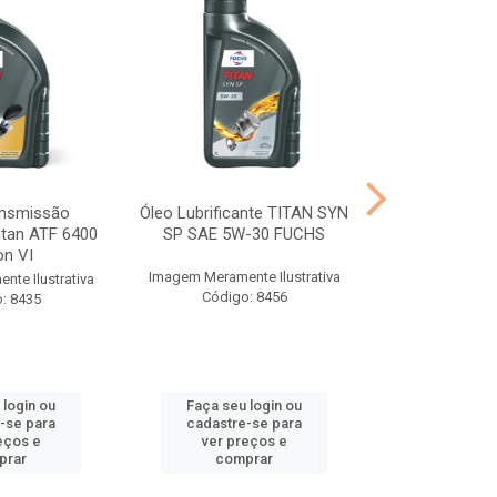
ansmissão
Óleo Lubrificante TITAN SYN
Óleo Transmis
itan ATF 6400
SP SAE 5W-30 FUCHS
Titan FFL-2 
on VI
DQ5
Imagem Meramente Ilustrativa
te Ilustrativa
Imagem Meramen
Código: 8456
: 8435
Código
 login ou
Faça seu login ou
Faça seu 
-se para
cadastre-se para
cadastre
eços e
ver preços e
ver pr
prar
comprar
comp