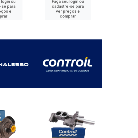
 login ou
Faça seu login ou
Faça seu 
-se para
cadastre-se para
cadastre
eços e
ver preços e
ver pr
prar
comprar
comp