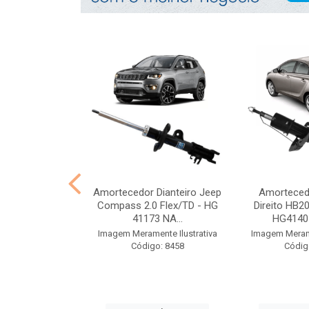
 e coifa Kwid
Amortecedor Dianteiro Jeep
Amortecedo
E/D Traseiro -
Compass 2.0 Flex/TD - HG
Direito HB2
40 ...
41173 NA...
HG41405
nte Ilustrativa
Imagem Meramente Ilustrativa
Imagem Merame
o: 8386
Código: 8458
Códig