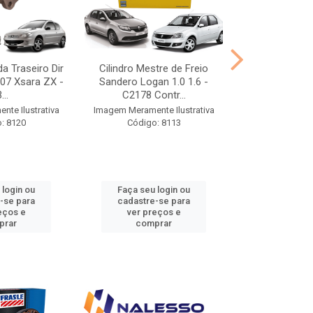
da Traseiro Dir
Cilindro Mestre de Freio
Cilindro Mes
07 Xsara ZX -
Sandero Logan 1.0 1.6 -
C2173 C
...
C2178 Contr...
Imagem Meramen
te Ilustrativa
Imagem Meramente Ilustrativa
Código
: 8120
Código: 8113
 login ou
Faça seu login ou
Faça seu 
-se para
cadastre-se para
cadastre
eços e
ver preços e
ver pr
prar
comprar
comp