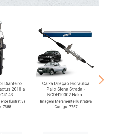
r Dianteiro
Caixa Direção Hidráulica
Kit Batente 
actus 2018 a
Palio Siena Strada -
2017 a 2024 E
G4143...
NCDH10002 Naka...
NK094
te Ilustrativa
Imagem Meramente Ilustrativa
Imagem Meramen
: 7388
Código: 7787
Código