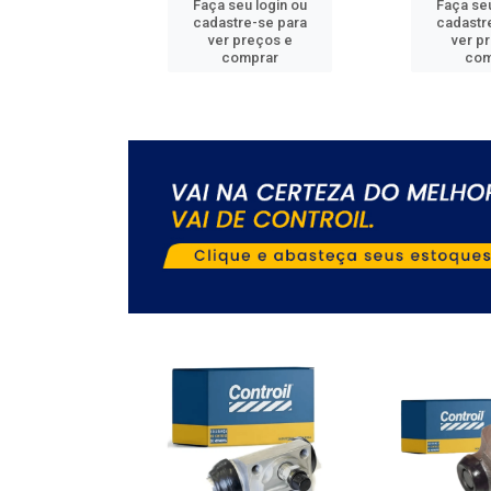
u login ou
Faça seu login ou
Faça seu
e-se para
cadastre-se para
cadastr
reços e
ver preços e
ver p
mprar
comprar
com