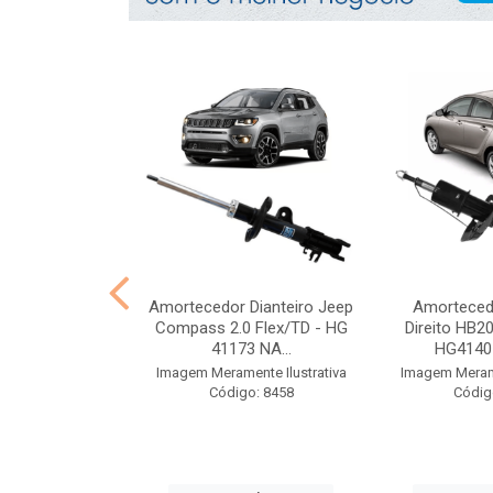
 e coifa Kwid
Amortecedor Dianteiro Jeep
Amortecedo
E/D Traseiro -
Compass 2.0 Flex/TD - HG
Direito HB2
40 ...
41173 NA...
HG41405
nte Ilustrativa
Imagem Meramente Ilustrativa
Imagem Merame
o: 8386
Código: 8458
Códig