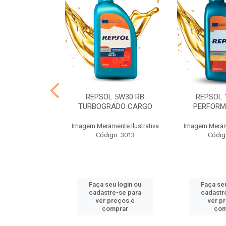
R 90 MINERAL
REPSOL 5W30 RB
REPSOL 
CX24X1
TURBOGRADO CARGO
PERFORM
nte Ilustrativa
Imagem Meramente Ilustrativa
Imagem Merame
o: 4914
Código: 3013
Códig
u login ou
Faça seu login ou
Faça seu
e-se para
cadastre-se para
cadastr
reços e
ver preços e
ver p
mprar
comprar
com