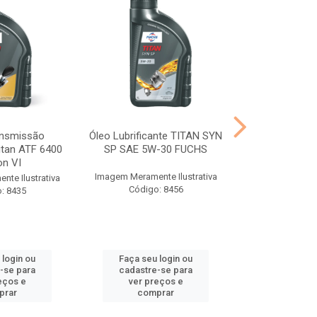
ansmissão
Óleo Lubrificante TITAN SYN
Óleo Transmis
itan ATF 6400
SP SAE 5W-30 FUCHS
Titan FFL-2 
on VI
DQ5
Imagem Meramente Ilustrativa
te Ilustrativa
Imagem Meramen
Código: 8456
: 8435
Código
 login ou
Faça seu login ou
Faça seu 
-se para
cadastre-se para
cadastre
eços e
ver preços e
ver pr
prar
comprar
comp