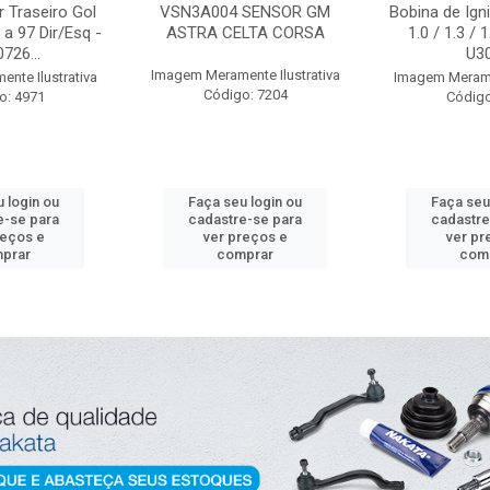
 Traseiro Gol
VSN3A004 SENSOR GM
Bobina de Igni
a 97 Dir/Esq -
ASTRA CELTA CORSA
1.0 / 1.3 / 
726...
U3
Imagem Meramente Ilustrativa
nte Ilustrativa
Imagem Meramen
Código: 7204
o: 4971
Código
 login ou
Faça seu login ou
Faça seu
e-se para
cadastre-se para
cadastre
reços e
ver preços e
ver pr
prar
comprar
com