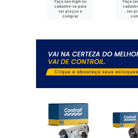
u login ou
Faça seu login ou
Faça seu
e-se para
cadastre-se para
cadastr
reços e
ver preços e
ver p
mprar
comprar
com