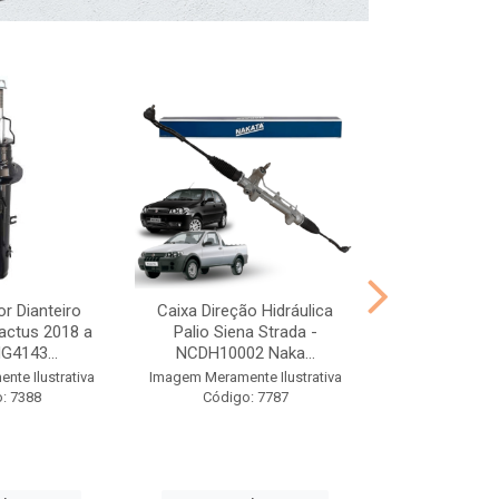
r Dianteiro
Caixa Direção Hidráulica
Kit Batente 
actus 2018 a
Palio Siena Strada -
2017 a 2024 E
G4143...
NCDH10002 Naka...
NK094
te Ilustrativa
Imagem Meramente Ilustrativa
Imagem Meramen
: 7388
Código: 7787
Código