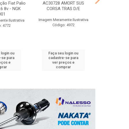
ção Fiat Palio
AC30728 AMORT SUS
CT30826 A
1.6 8v - NGK
CORSA TRAS D/E
SAVEIRO D
001
Imagem Meramente Ilustrativa
Imagem Meramen
te Ilustrativa
Código: 4972
Código
: 4772
 login ou
Faça seu login ou
Faça seu 
-se para
cadastre-se para
cadastre
eços e
ver preços e
ver pr
prar
comprar
comp