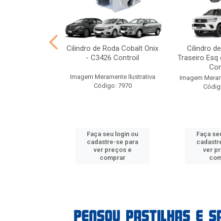
stre VW Gol -
Cilindro de Roda Cobalt Onix
Cilindro d
Controil
- C3426 Controil
Traseiro Esq 
Con
nte Ilustrativa
Imagem Meramente Ilustrativa
Imagem Merame
o: 7957
Código: 7970
Códig
u login ou
Faça seu login ou
Faça seu
e-se para
cadastre-se para
cadastr
reços e
ver preços e
ver p
mprar
comprar
com