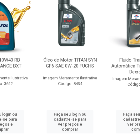
10W40 RB
Óleo de Motor TITAN SYN
Fluido Tr
ANCE BXT
GF6 SAE 0W-20 FUCHS
Automática T
Dexr
nte Ilustrativa
Imagem Meramente Ilustrativa
Imagem Meramen
o: 3612
Código: 8434
Código
 login ou
Faça seu login ou
Faça seu
e-se para
cadastre-se para
cadastre
reços e
ver preços e
ver pr
prar
comprar
com