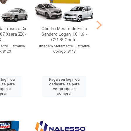
da Traseiro Dir
Cilindro Mestre de Freio
Cilindro Mes
07 Xsara ZX -
Sandero Logan 1.0 1.6 -
C2173 C
...
C2178 Contr...
Imagem Meramen
te Ilustrativa
Imagem Meramente Ilustrativa
Código
: 8120
Código: 8113
 login ou
Faça seu login ou
Faça seu 
-se para
cadastre-se para
cadastre
eços e
ver preços e
ver pr
prar
comprar
comp