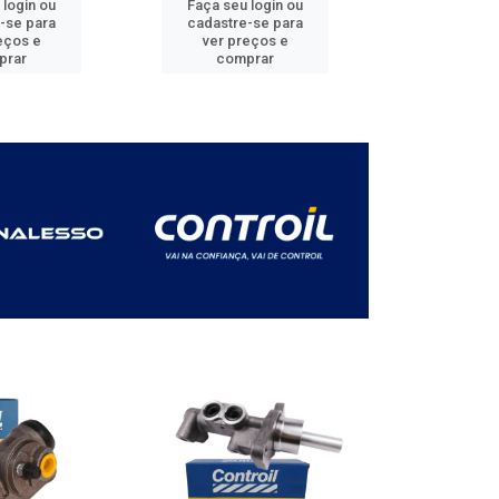
 login ou
Faça seu login ou
Faça seu 
-se para
cadastre-se para
cadastre
eços e
ver preços e
ver pr
prar
comprar
comp