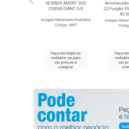
gnição Nissan
SE30829 AMORT SUS
Amortecedor
 NGK U5280
CORSA DIANT D/E
G2 Furgão 95 
AC30
nte Ilustrativa
Imagem Meramente Ilustrativa
Imagem Merame
o: 4830
Código: 4997
Códig
u login ou
Faça seu login ou
Faça seu
e-se para
cadastre-se para
cadastr
reços e
ver preços e
ver p
mprar
comprar
com