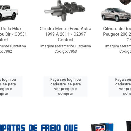
e Roda Hilux
Cilindro Mestre Freio Astra
Cilindro de Ro
ou Dir - C3531
1999 A 2011 - C2097
Peugeot 206 2
troil
Controil
C3
nte Ilustrativa
Imagem Meramente Ilustrativa
Imagem Meramen
o: 7982
Código: 7963
Código
 login ou
Faça seu login ou
Faça seu
e-se para
cadastre-se para
cadastre
reços e
ver preços e
ver pr
prar
comprar
com