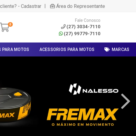
|
cliente? - Cadastrar
Área do Representante
Fale Conosco
0
(27) 3034-7110
(27) 99779-7110
S PARA MOTOS
ACESSORIOS PARA MOTOS
MARCAS