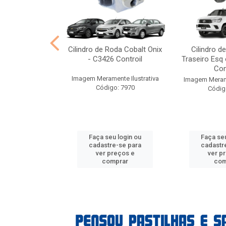
stre VW Gol -
Cilindro de Roda Cobalt Onix
Cilindro d
Controil
- C3426 Controil
Traseiro Esq 
Con
nte Ilustrativa
Imagem Meramente Ilustrativa
Imagem Merame
o: 7957
Código: 7970
Códig
u login ou
Faça seu login ou
Faça seu
e-se para
cadastre-se para
cadastr
reços e
ver preços e
ver p
mprar
comprar
com