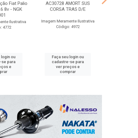
ção Fiat Palio
AC30728 AMORT SUS
CT30826 A
1.6 8v - NGK
CORSA TRAS D/E
SAVEIRO D
001
Imagem Meramente Ilustrativa
Imagem Meramen
te Ilustrativa
Código: 4972
Código
: 4772
 login ou
Faça seu login ou
Faça seu 
-se para
cadastre-se para
cadastre
eços e
ver preços e
ver pr
prar
comprar
comp