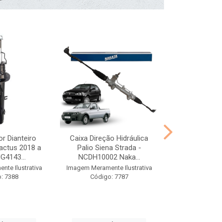
r Dianteiro
Caixa Direção Hidráulica
Kit Batente 
actus 2018 a
Palio Siena Strada -
2017 a 2024 E
G4143...
NCDH10002 Naka...
NK094
te Ilustrativa
Imagem Meramente Ilustrativa
Imagem Meramen
: 7388
Código: 7787
Código