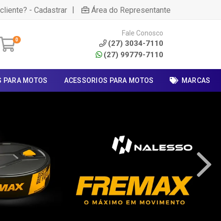
|
cliente? - Cadastrar
Área do Representante
Fale Conosco
0
(27) 3034-7110
(27) 99779-7110
S PARA MOTOS
ACESSORIOS PARA MOTOS
MARCAS