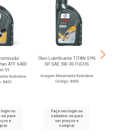
ansmissão
Óleo Lubrificante TITAN SYN
Óleo Transmis
itan ATF 6400
SP SAE 5W-30 FUCHS
Titan FFL-2 
on VI
DQ5
Imagem Meramente Ilustrativa
te Ilustrativa
Imagem Meramen
Código: 8456
: 8435
Código
 login ou
Faça seu login ou
Faça seu 
-se para
cadastre-se para
cadastre
eços e
ver preços e
ver pr
prar
comprar
comp