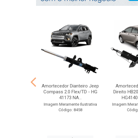
 e coifa Kwid
Amortecedor Dianteiro Jeep
Amortecedo
E/D Traseiro -
Compass 2.0 Flex/TD - HG
Direito HB2
40 ...
41173 NA...
HG41405
nte Ilustrativa
Imagem Meramente Ilustrativa
Imagem Merame
o: 8386
Código: 8458
Códig