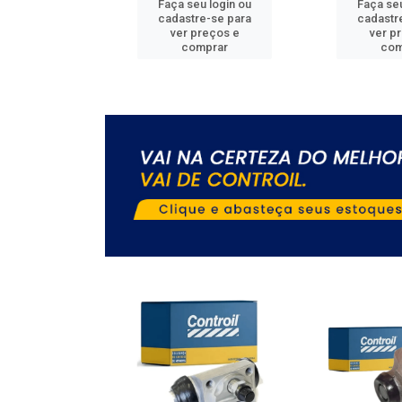
u login ou
Faça seu login ou
Faça seu
e-se para
cadastre-se para
cadastr
reços e
ver preços e
ver p
mprar
comprar
com