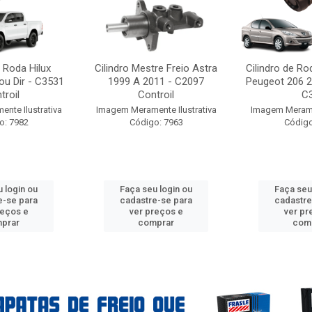
e Roda Hilux
Cilindro Mestre Freio Astra
Cilindro de Ro
ou Dir - C3531
1999 A 2011 - C2097
Peugeot 206 2
troil
Controil
C3
nte Ilustrativa
Imagem Meramente Ilustrativa
Imagem Meramen
o: 7982
Código: 7963
Código
 login ou
Faça seu login ou
Faça seu
e-se para
cadastre-se para
cadastre
reços e
ver preços e
ver pr
prar
comprar
com