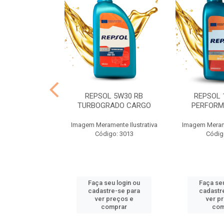
R 90 MINERAL
REPSOL 5W30 RB
REPSOL 
CX24X1
TURBOGRADO CARGO
PERFORM
nte Ilustrativa
Imagem Meramente Ilustrativa
Imagem Merame
o: 4914
Código: 3013
Códig
u login ou
Faça seu login ou
Faça seu
e-se para
cadastre-se para
cadastr
reços e
ver preços e
ver p
mprar
comprar
com