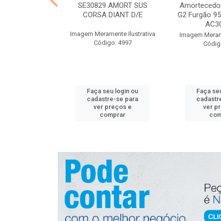
gnição Nissan
SE30829 AMORT SUS
Amortecedor
 NGK U5280
CORSA DIANT D/E
G2 Furgão 95 
AC30
nte Ilustrativa
Imagem Meramente Ilustrativa
Imagem Merame
o: 4830
Código: 4997
Códig
u login ou
Faça seu login ou
Faça seu
e-se para
cadastre-se para
cadastr
reços e
ver preços e
ver p
mprar
comprar
com