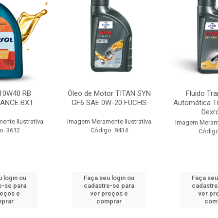
10W40 RB
Óleo de Motor TITAN SYN
Fluido Tr
ANCE BXT
GF6 SAE 0W-20 FUCHS
Automática T
Dexr
nte Ilustrativa
Imagem Meramente Ilustrativa
Imagem Meramen
o: 3612
Código: 8434
Código
 login ou
Faça seu login ou
Faça seu
e-se para
cadastre-se para
cadastre
reços e
ver preços e
ver pr
prar
comprar
com