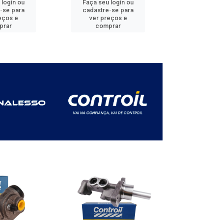
 login ou
Faça seu login ou
Faça seu 
-se para
cadastre-se para
cadastre
eços e
ver preços e
ver pr
prar
comprar
comp