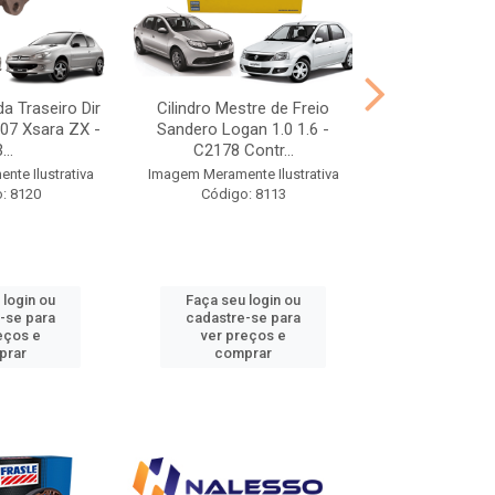
da Traseiro Dir
Cilindro Mestre de Freio
Cilindro Mes
07 Xsara ZX -
Sandero Logan 1.0 1.6 -
C2173 C
...
C2178 Contr...
Imagem Meramen
te Ilustrativa
Imagem Meramente Ilustrativa
Código
: 8120
Código: 8113
 login ou
Faça seu login ou
Faça seu 
-se para
cadastre-se para
cadastre
eços e
ver preços e
ver pr
prar
comprar
comp