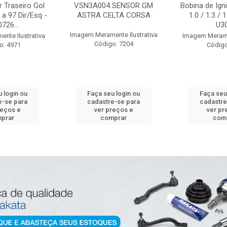
 Traseiro Gol
VSN3A004 SENSOR GM
Bobina de Igni
a 97 Dir/Esq -
ASTRA CELTA CORSA
1.0 / 1.3 / 
726...
U3
Imagem Meramente Ilustrativa
nte Ilustrativa
Imagem Meramen
Código: 7204
o: 4971
Código
 login ou
Faça seu login ou
Faça seu
e-se para
cadastre-se para
cadastre
reços e
ver preços e
ver pr
prar
comprar
com